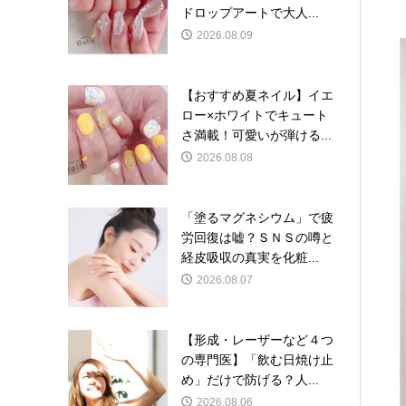
ドロップアートで大人...
2026.08.09
【おすすめ夏ネイル】イエ
ロー×ホワイトでキュート
さ満載！可愛いが弾ける...
2026.08.08
「塗るマグネシウム」で疲
労回復は嘘？ＳＮＳの噂と
経皮吸収の真実を化粧...
2026.08.07
【形成・レーザーなど４つ
の専門医】「飲む日焼け止
め」だけで防げる？人...
2026.08.06