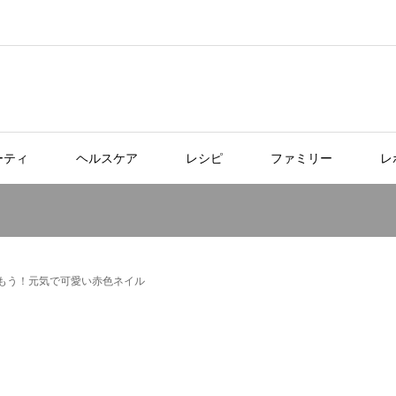
ーティ
ヘルスケア
レシピ
ファミリー
レ
もう！元気で可愛い赤色ネイル