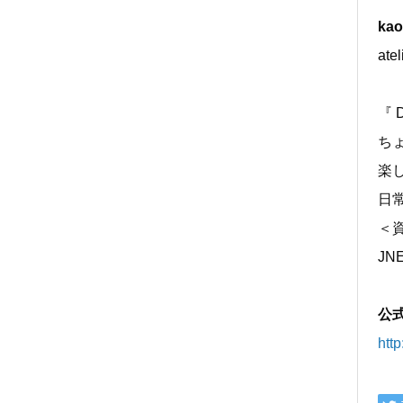
kao
ate
『 D
ち
楽
日
＜
J
公
http