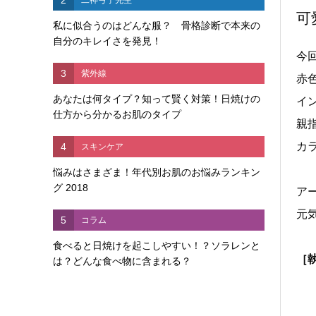
可
私に似合うのはどんな服？ 骨格診断で本来の
自分のキレイさを発見！
今
3
紫外線
赤
あなたは何タイプ？知って賢く対策！日焼けの
イ
仕方から分かるお肌のタイプ
親
カ
4
スキンケア
悩みはさまざま！年代別お肌のお悩みランキン
グ 2018
ア
元
5
コラム
食べると日焼けを起こしやすい！？ソラレンと
［
は？どんな食べ物に含まれる？