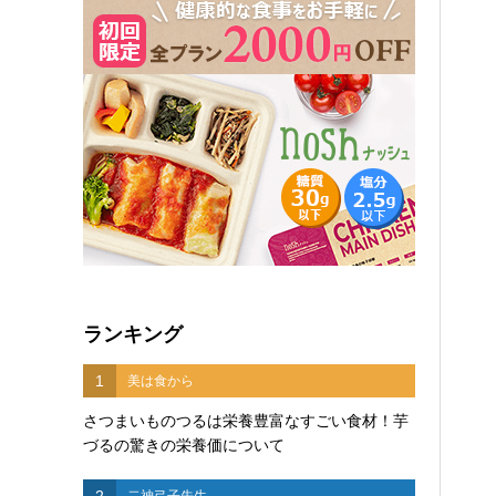
ランキング
1
美は食から
さつまいものつるは栄養豊富なすごい食材！芋
づるの驚きの栄養価について
2
二神弓子先生