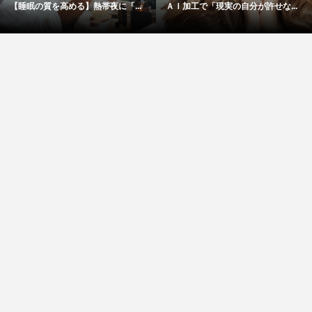
【睡眠の質を高める】熱帯夜に「...
ＡＩ加工で「現実の自分が許せな...