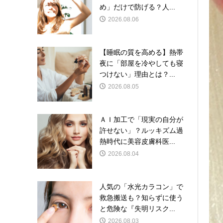
め」だけで防げる？人...
2026.08.06
【睡眠の質を高める】熱帯
夜に「部屋を冷やしても寝
つけない」理由とは？...
2026.08.05
ＡＩ加工で「現実の自分が
許せない」？ルッキズム過
熱時代に美容皮膚科医...
2026.08.04
人気の「水光カラコン」で
救急搬送も？知らずに使う
と危険な『失明リスク...
2026.08.03