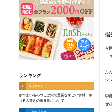
指
今
ニ
ふ
ランキング
シ
1
美は食から
さつまいものつるは栄養豊富なすごい食材！芋
季
づるの驚きの栄養価について
ぜ
2
二神弓子先生