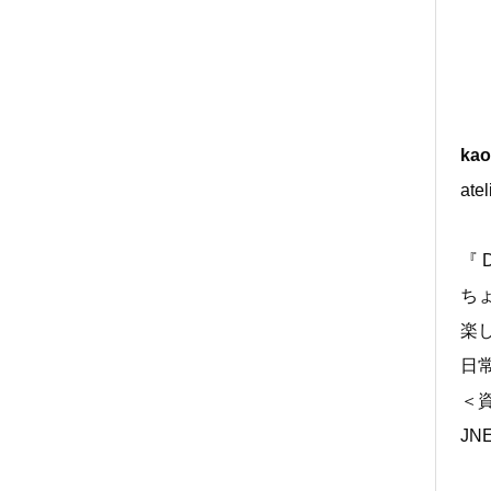
kao
ate
『 D
ち
楽
日
＜
J