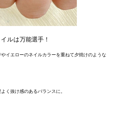
ネイルは万能選手！
ジやイエローのネイルカラーを重ねて夕焼けのような
！
程よく抜け感のあるバランスに。
。