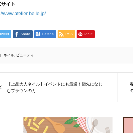
式サイト
://www.atelier-belle.jp/
Tweet
Share
Hatena
RSS
Pin it
ネイル
,
ビューティ
【上品大人ネイル】イベントにも最適！指先になじ
むブラウンの万...
の