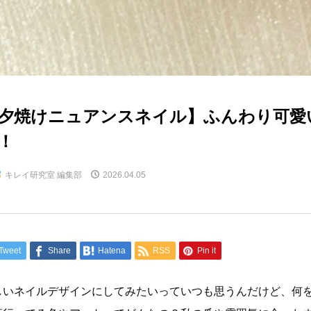
夕焼けニュアンスネイル】ふんわり可愛
！
キレイ研究室 編集部
2026.04.05
Tweet
Share
Hatena
RSS
Pin it
しいネイルデザインにしてみたいっていつも思うんだけど、何