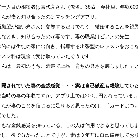
ず一人目の相談者は宮代亮さん（仮名。36歳。会社員。年収60
さんが妻と知り合ったのはマッチングアプリ。
婚願望が強い亮さんは交際するだけでなく、結婚することを視
んなとき、知り合ったのが妻です。妻の職業はピアノの先生。
体的には生徒の家に出向き、指導する出張型のレッスンをおこ
ッスン料は現金で受け取っていたそうです。
さんは「最初のうち、清楚で上品、育ちの良さを感じました」
）隠されていた妻の金銭感覚・・・実は自己破産も経験してい
際当時の妻の年収ですが、アプリ上では200万円となっていまし
さんが妻のことを信じるに足りると思ったのは、「カードはつ
葉でした。
ともな金銭感覚を持っている、この人は信用できると思ってし
かし、後で分かったことですが、妻は３年前に自己破産してお