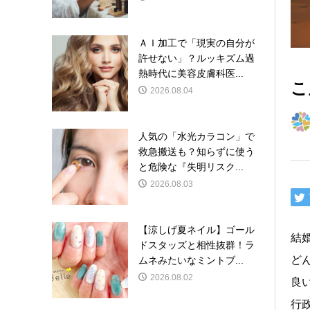
ＡＩ加工で「現実の自分が
許せない」？ルッキズム過
熱時代に美容皮膚科医...
こ
2026.08.04
人気の「水光カラコン」で
救急搬送も？知らずに使う
と危険な『失明リスク...
2026.08.03
【涼しげ夏ネイル】ゴール
結
ドスタッズと相性抜群！ラ
ど
ムネみたいなミントブ...
2026.08.02
良
行