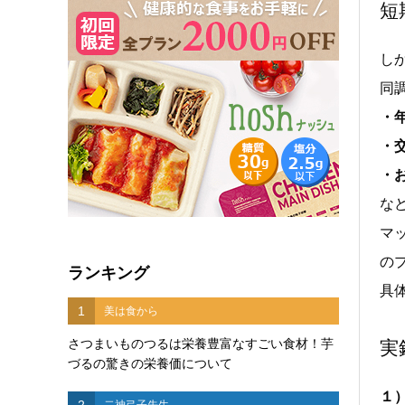
短
し
同
・
・
・
な
マ
の
ランキング
具
1
美は食から
さつまいものつるは栄養豊富なすごい食材！芋
実
づるの驚きの栄養価について
１
2
二神弓子先生