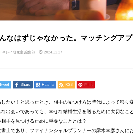
んなはずじゃなかった。マッチングアプ
キレイ研究室 編集部
2024.12.27
Tweet
Share
Hatena
RSS
Pin it
婚したい！と思ったとき、相手の見つけ方は時代によって移り
んな出会いであっても、幸せな結婚生活を送るために大切なこ
い相手を見つけるために重要なこととは？
政書士であり、ファイナンシャルプランナーの露木幸彦さんに