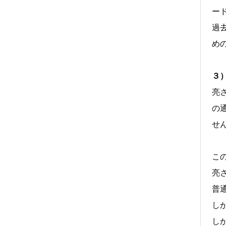
ー
過
め
３
亮
の
せ
こ
亮
普
し
し