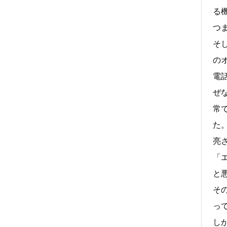
る
つ
そ
の
電
ぜ
常
た
亮
「
と
そ
っ
し