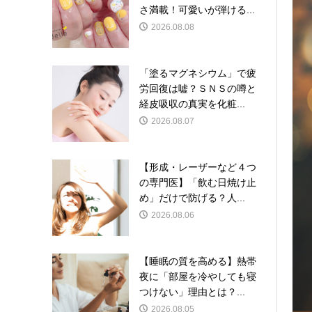
さ満載！可愛いが弾ける...
2026.08.08
「塗るマグネシウム」で疲
労回復は嘘？ＳＮＳの噂と
経皮吸収の真実を化粧...
2026.08.07
【形成・レーザーなど４つ
の専門医】「飲む日焼け止
め」だけで防げる？人...
2026.08.06
【睡眠の質を高める】熱帯
夜に「部屋を冷やしても寝
つけない」理由とは？...
2026.08.05