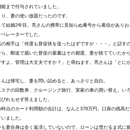
機能まで付与されていました。
まり、妻の使い放題だったのです。
して結婚2年目。亮さんの携帯に見知らぬ番号から着信がありお
オペレーターでした。
話の相手は「何度も督促状を送ったはずですが・・・」と話す
なら、郵送で届いた督促の葉書はその都度、妻が捨てていたか
ですよ。管理は大丈夫ですか？」と尋ねます。亮さんは「とに
。
さんは帰宅し、妻を問い詰めると、あっさりと自白。
エステの回数券、クルージング旅行、実家の車の買い替え。い
悪びれもせず答えました。
の時点のカード利用額の合計は、なんと378万円。口座の残高
ていました。
かも妻自身は全く返済していないので、ローンは雪だるま式に