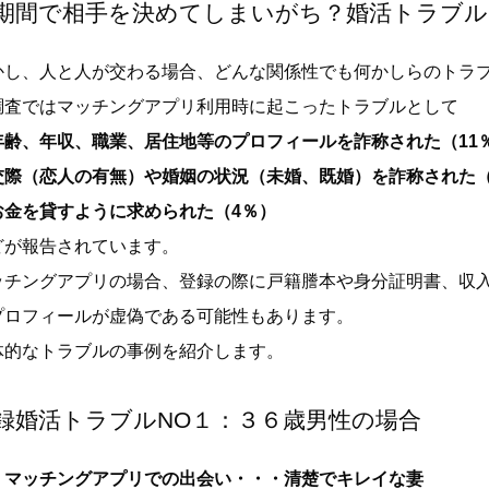
期間で相手を決めてしまいがち？婚活トラブル
かし、人と人が交わる場合、どんな関係性でも何かしらのトラ
調査ではマッチングアプリ利用時に起こったトラブルとして
年齢、年収、職業、居住地等のプロフィールを詐称された（11
交際（恋人の有無）や婚姻の状況（未婚、既婚）を詐称された（
お金を貸すように求められた（4％）
どが報告されています。
ッチングアプリの場合、登録の際に戸籍謄本や身分証明書、収
プロフィールが虚偽である可能性もあります。
体的なトラブルの事例を紹介します。
録婚活トラブルNO１：３６歳男性の場合
）マッチングアプリでの出会い・・・清楚でキレイな妻