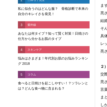
ま
私に似合うのはどんな服？ 骨格診断で本来の
亮
自分のキレイさを発見！
結
3
紫外線
そ
あなたは何タイプ？知って賢く対策！日焼けの
具
仕方から分かるお肌のタイプ
レ
4
スキンケア
亮
悩みはさまざま！年代別お肌のお悩みランキン
グ 2018
２
交
5
コラム
亮
食べると日焼けを起こしやすい！？ソラレンと
は？どんな食べ物に含まれる？
言
ま
し