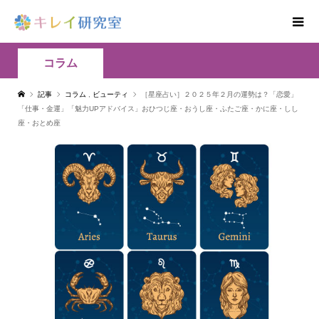
コラム
記事
コラム
,
ビューティ
［星座占い］２０２５年２月の運勢は？「恋愛」
「仕事・金運」「魅力UPアドバイス」おひつじ座・おうし座・ふたご座・かに座・しし
座・おとめ座