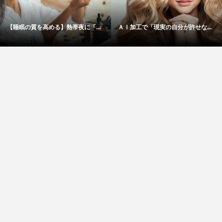
【睡眠の質を高める】熱帯夜に「...
ＡＩ加工で「現実の自分が許せな...