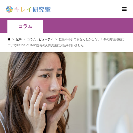
コラム
記事
コラム
,
ビューティ
乾燥や小ジワをなんとかしたい！冬の美容施術に
ついてPRIDE CLINIC院長の久野先生にお話を伺いました