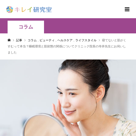
コラム
記事
コラム
,
ビューティ
,
ヘルスケア
,
ライフスタイル
寝てないと肌がく
すむって本当？睡眠環境と肌状態の関係についてクリニック院長の寺井先生にお伺いし
ました