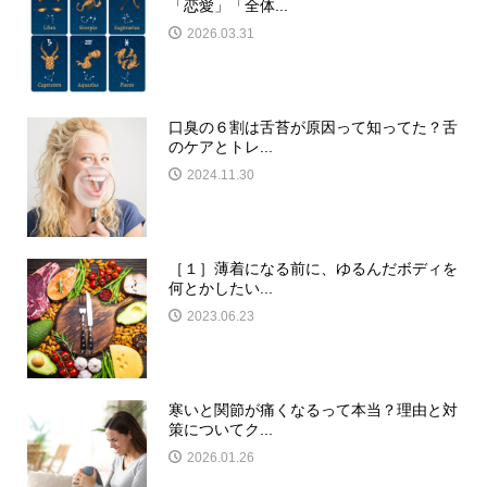
「恋愛」「全体...
2026.03.31
口臭の６割は舌苔が原因って知ってた？舌
のケアとトレ...
2024.11.30
［１］薄着になる前に、ゆるんだボディを
何とかしたい...
2023.06.23
寒いと関節が痛くなるって本当？理由と対
策についてク...
2026.01.26