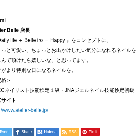
mi
lier Belle 店長
aily life ＋ Belle iro ＝ Happy 』をコンセプトに、
ょっと可愛い、ちょっとお出かけしたい気分になれるネイルを
しんで頂けたら嬉しいな、と思ってます。
常がより特別な日になるネイルを。
資格＞
NECネイリスト技能検定１級・JNAジェルネイル技能検定初級
式サイト
://www.atelier-belle.jp/
Tweet
Share
Hatena
RSS
Pin it