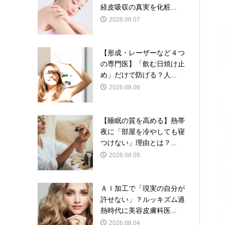
経皮吸収の真実を化粧...
2026.08.07
【形成・レーザーなど４つ
の専門医】「飲む日焼け止
め」だけで防げる？人...
2026.08.06
【睡眠の質を高める】熱帯
夜に「部屋を冷やしても寝
つけない」理由とは？...
2026.08.05
ＡＩ加工で「現実の自分が
許せない」？ルッキズム過
熱時代に美容皮膚科医...
2026.08.04