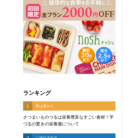
ランキング
1
美は食から
さつまいものつるは栄養豊富なすごい食材！芋
づるの驚きの栄養価について
2
二神弓子先生