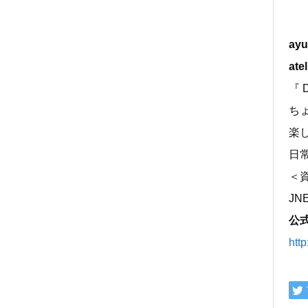
ayu
ate
『 D
ち
楽
日
＜
J
公
http