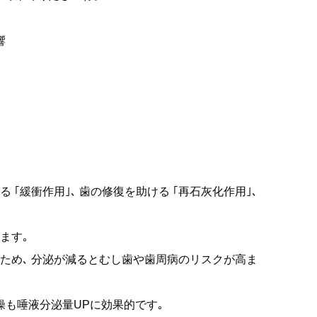
響
 ｢緩衝作用｣､ 歯の修復を助ける ｢再石灰化作用｣､
ます｡
ため､ 分泌が減るとむし歯や歯周病のリスクが高ま
操も唾液分泌量UPに効果的です｡