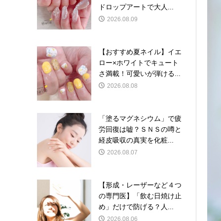
ドロップアートで大人...
2026.08.09
【おすすめ夏ネイル】イエ
ロー×ホワイトでキュート
さ満載！可愛いが弾ける...
2026.08.08
「塗るマグネシウム」で疲
労回復は嘘？ＳＮＳの噂と
経皮吸収の真実を化粧...
2026.08.07
【形成・レーザーなど４つ
の専門医】「飲む日焼け止
め」だけで防げる？人...
2026.08.06