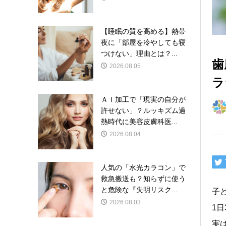
【睡眠の質を高める】熱帯
夜に「部屋を冷やしても寝
つけない」理由とは？...
歯
2026.08.05
ラ
ＡＩ加工で「現実の自分が
許せない」？ルッキズム過
熱時代に美容皮膚科医...
2026.08.04
人気の「水光カラコン」で
救急搬送も？知らずに使う
と危険な『失明リスク...
子
2026.08.03
1
実