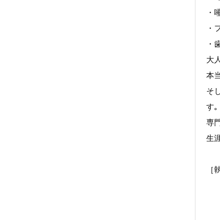
・
・
・
大
本当
そ
す｡
専
生
［