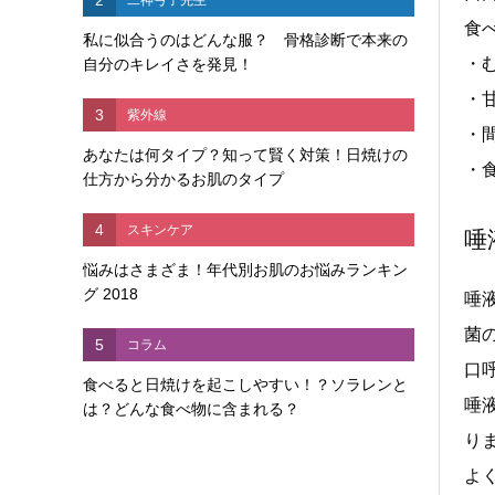
食
私に似合うのはどんな服？ 骨格診断で本来の
・む
自分のキレイさを発見！
・
3
紫外線
・
あなたは何タイプ？知って賢く対策！日焼けの
・
仕方から分かるお肌のタイプ
4
スキンケア
唾
悩みはさまざま！年代別お肌のお悩みランキン
グ 2018
唾液
菌の
5
コラム
口
食べると日焼けを起こしやすい！？ソラレンと
唾
は？どんな食べ物に含まれる？
りま
よ