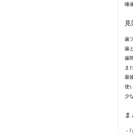
唾
見
歯
歯
歯
ま
最
使
少
ま
・｢