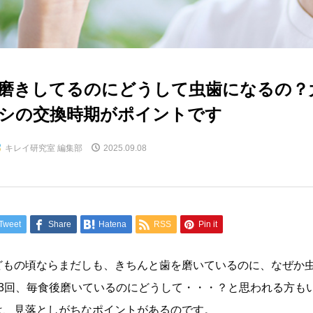
磨きしてるのにどうして虫歯になるの？
シの交換時期がポイントです
キレイ研究室 編集部
2025.09.08
Tweet
Share
Hatena
RSS
Pin it
どもの頃ならまだしも、きちんと歯を磨いているのに、なぜか
日3回、毎食後磨いているのにどうして・・・？と思われる方も
は、見落としがちなポイントがあるのです。