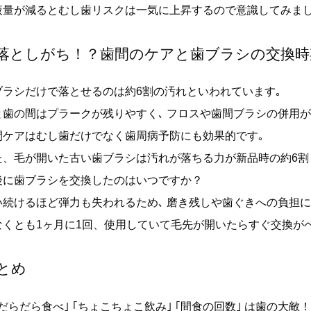
液量が減るとむし歯リスクは一気に上昇するので意識してみまし
落としがち！？歯間のケアと歯ブラシの交換時
ブラシだけで落とせるのは約6割の汚れといわれています｡
と歯の間はプラークが残りやすく､ フロスや歯間ブラシの併用が
間ケアはむし歯だけでなく歯周病予防にも効果的です｡
た、毛が開いた古い歯ブラシは汚れが落ちる力が新品時の約6割
後に歯ブラシを交換したのはいつですか？
い続けるほど弾力も失われるため､ 磨き残しや歯ぐきへの負担に
なくとも1ヶ月に1回、使用していて毛先が開いたらすぐ交換が
とめ
だらだら食べ｣ ｢ちょこちょこ飲み｣ ｢間食の回数｣ は歯の大敵！