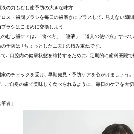
唾液の力もむし歯予防の大きな味方
フロス・歯間ブラシを毎日の歯磨きにプラスして､ 見えない隙
歯ブラシはこまめに交換しよう
人のむし歯ケアは､「食べ方」「唾液」「道具の使い方」すべて
の予防は ｢ちょっとした工夫｣ の積み重ねです｡
して､ 口腔内の健康状態を維持するために､ 定期的に歯科医院
門家のチェックを受け､ 早期発見・予防ケアを心がけましょう｡
涯､ ご自身の歯で美味しく食べられるように、毎日のケアを大
執筆者］