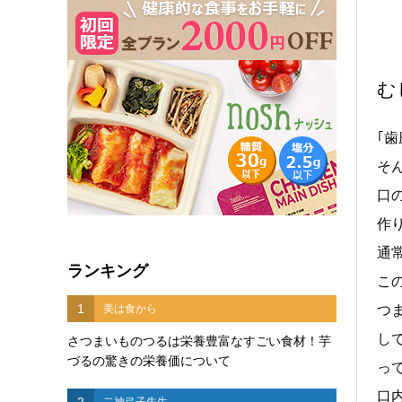
む
｢
そ
口
作
通
ランキング
こ
1
美は食から
つ
し
さつまいものつるは栄養豊富なすごい食材！芋
づるの驚きの栄養価について
っ
口
2
二神弓子先生