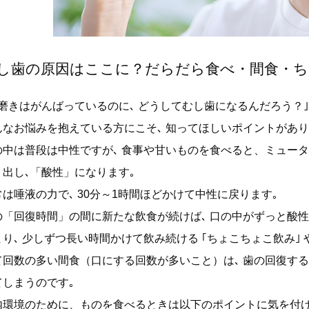
し歯の原因はここに？だらだら食べ・間食・ち
歯磨きはがんばっているのに､ どうしてむし歯になるんだろう？｣
んなお悩みを抱えている方にこそ､ 知ってほしいポイントがあり
の中は普段は中性ですが､ 食事や甘いものを食べると、ミュー
り出し､「酸性」になります｡
常は唾液の力で､ 30分～1時間ほどかけて中性に戻ります｡
の「回復時間」の間に新たな飲食が続けば､ 口の中がずっと酸
まり､ 少しずつ長い時間かけて飲み続ける ｢ちょこちょこ飲み｣ 
て回数の多い間食（口にする回数が多いこと）は､ 歯の回復する
てしまうのです｡
内環境のために、ものを食べるときは以下のポイントに気を付