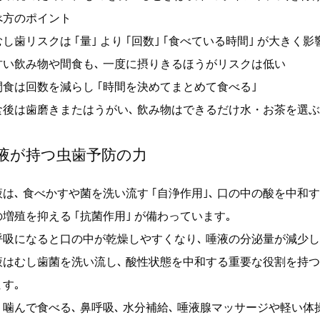
べ方のポイント
し歯リスクは ｢量｣ より ｢回数｣ ｢食べている時間｣ が大きく影
甘い飲み物や間食も､ 一度に摂りきるほうがリスクは低い
間食は回数を減らし ｢時間を決めてまとめて食べる｣
食後は歯磨きまたはうがい､ 飲み物はできるだけ水・お茶を選ぶ
液が持つ虫歯予防の力
は､ 食べかすや菌を洗い流す ｢自浄作用｣､ 口の中の酸を中和する
増殖を抑える ｢抗菌作用｣ が備わっています｡
呼吸になると口の中が乾燥しやすくなり､ 唾液の分泌量が減少し
液はむし歯菌を洗い流し､ 酸性状態を中和する重要な役割を持つ
す｡
く噛んで食べる､ 鼻呼吸､ 水分補給､ 唾液腺マッサージや軽い体