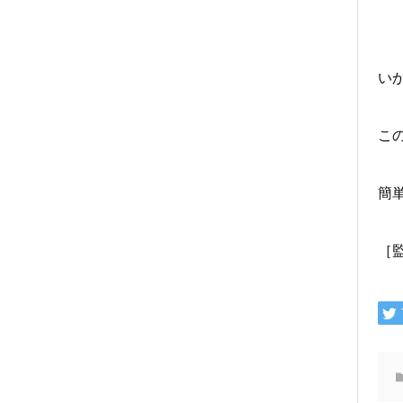
い
こ
簡
［