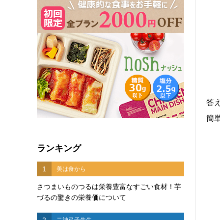
答
簡
ランキング
1
美は食から
さつまいものつるは栄養豊富なすごい食材！芋
づるの驚きの栄養価について
2
二神弓子先生