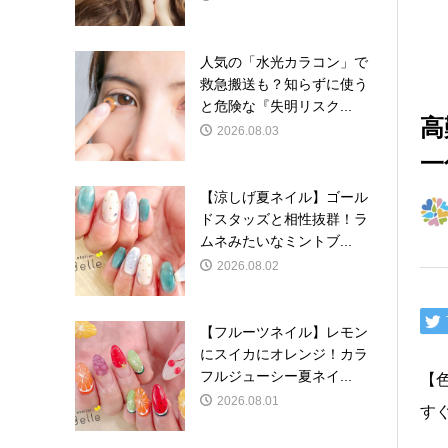
人気の「水光カラコン」で
救急搬送も？知らずに使う
と危険な『失明リスク...
高
2026.08.03
一
【涼しげ夏ネイル】ゴール
ドスタッズと相性抜群！ラ
ムネみたいなミントブ...
2026.08.02
【フルーツネイル】レモン
にスイカにオレンジ！カラ
フルジューシー夏ネイ...
【
2026.08.01
す