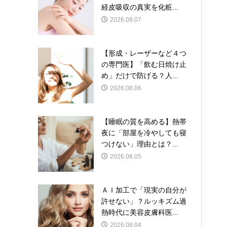
経皮吸収の真実を化粧...
2026.08.07
【形成・レーザーなど４つ
の専門医】「飲む日焼け止
め」だけで防げる？人...
2026.08.06
【睡眠の質を高める】熱帯
夜に「部屋を冷やしても寝
つけない」理由とは？...
2026.08.05
ＡＩ加工で「現実の自分が
許せない」？ルッキズム過
熱時代に美容皮膚科医...
2026.08.04