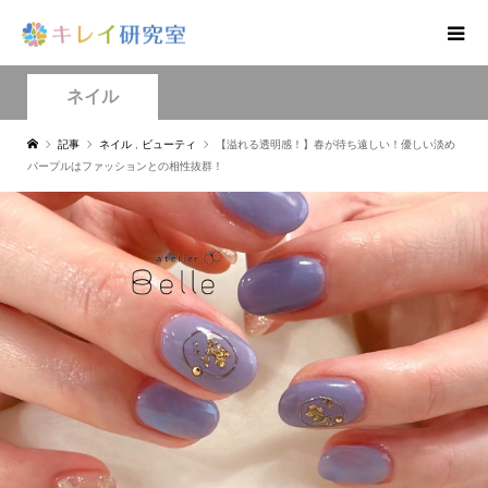
ネイル
記事
ネイル
,
ビューティ
【溢れる透明感！】春が待ち遠しい！優しい淡め
パープルはファッションとの相性抜群！