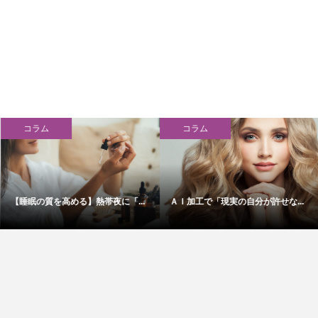
コラム
コラム
【睡眠の質を高める】熱帯夜に「...
ＡＩ加工で「現実の自分が許せな...