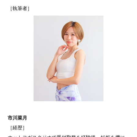
［執筆者］
市川菜月
［経歴］