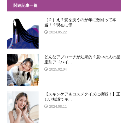
関連記事一覧
［２］え？髪を洗うのが年に数回って本
当！？現在に伝...
2024.05.22
どんなアプローチが効果的？意中の人の星
座別アドバイ...
2025.02.04
【スキンケア＆コスメクイズに挑戦！】正
しい知識でキ...
2024.08.11