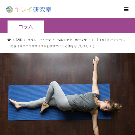
コラム
記事
コラム
,
ビューティ
,
ヘルスケア
,
ボディケア
【ヨガ】冬バテでつら
いときは簡単エクササイズがおすすめ！心と体をほぐしましょう