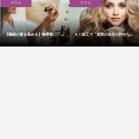
コラム
コラム
【睡眠の質を高める】熱帯夜に「...
ＡＩ加工で「現実の自分が許せな...