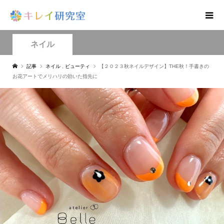
ネイル
記事
ネイル
,
ビューティ
【２０２３秋ネイルデザイン】THE秋！手書きの
お花アートでメリハリの効いた指先に