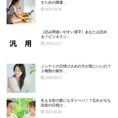
すための開運...
2025.04.06
［読み間違いやすい漢字］あなたは読め
る？ビジネスシ...
2023.12.17
ノンケミの日焼け止めの方が肌にいいの？
２種類の紫外...
2025.06.17
生える前の髪にもダメージ！？忘れがちな
頭皮の日焼け...
2022.06.03