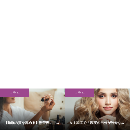
コラム
コラム
【睡眠の質を高める】熱帯夜に「...
ＡＩ加工で「現実の自分が許せな...