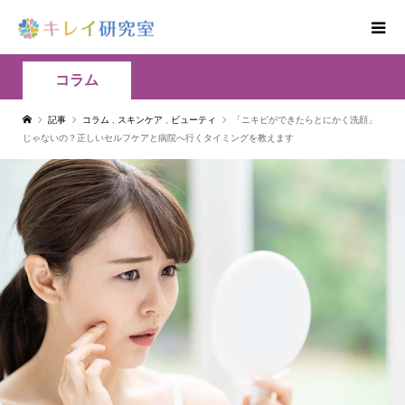
コラム
記事
コラム
,
スキンケア
,
ビューティ
「ニキビができたらとにかく洗顔」
じゃないの？正しいセルフケアと病院へ行くタイミングを教えます