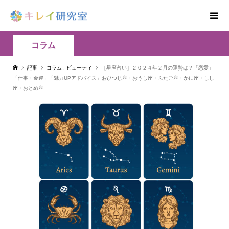
コラム
記事
コラム
,
ビューティ
［星座占い］２０２４年２月の運勢は？「恋愛」
「仕事・金運」「魅力UPアドバイス」おひつじ座・おうし座・ふたご座・かに座・しし
座・おとめ座