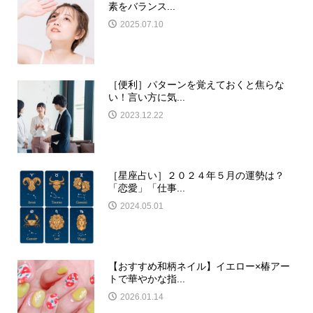
素をバランス...
2025.07.10
［便利］パターンを覚えておくと焦らな
い！言い方に気...
2023.12.22
［星座占い］２０２４年５月の運勢は？
「恋愛」「仕事...
2024.05.01
【おすすめ和柄ネイル】イエロー×椿アー
トで華やかな指...
2026.01.14