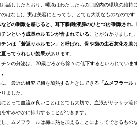
前お話ししたとおり、唾液はわたしたちの口腔内の環境の維持に
アのはなし)、実は美容にとっても、とても大切なものなのです
味などの刺激を感じると、耳下腺(唾液腺のひとつ)が刺激され
ロチンという成長ホルモンが含まれている
ことが分かりました
ロチンは「若返りホルモン」と呼ばれ、骨や歯の生石灰化を助
に亘ってうれしい効果が
あります。
ロチンの分泌は、20歳ごろから徐々に低下するといわれていま
う。
らに、最近の研究で梅を加熱するときにできる
「ムメフラール
かりました。
肌にとって血流が良いことはとても大切で、血液がサラサラ流
物をすみやかに排出することができます。
だし、ムメフラールは梅に熱を加えることによってできるもの
。