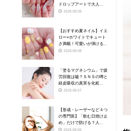
ドロップアートで大人...
2026.08.09
【おすすめ夏ネイル】イエ
ロー×ホワイトでキュート
さ満載！可愛いが弾ける...
2026.08.08
「塗るマグネシウム」で疲
労回復は嘘？ＳＮＳの噂と
経皮吸収の真実を化粧...
2026.08.07
【形成・レーザーなど４つ
の専門医】「飲む日焼け止
め」だけで防げる？人...
2026.08.06