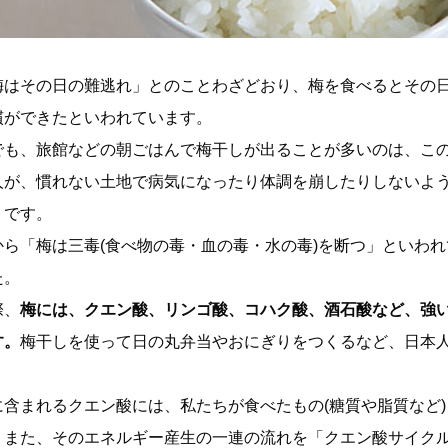
梅はその日の難逃れ」とのことわざどおり、梅を食べるとその日
慣ができたといわれています。
でも、旅館などの朝ごはんで梅干しが出ることが多いのは、こ
人が、慣れない土地で病気になったり体調を崩したりしないよ
うです。
から「梅は三毒(食べ物の毒・血の毒・水の毒)を断つ」といわ
た。
際、
梅には、クエン酸、リンゴ酸、コハク酸、酒石酸など、強
す。
梅干しを使って日の丸弁当やおにぎりをつくるなど、日本
。
に含まれるクエン酸には、私たちが食べたもの(糖質や脂質など
。また、そのエネルギー産生の一連の流れを「クエン酸サイクル(