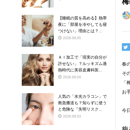
梅
【睡眠の質を高める】熱帯
夜に「部屋を冷やしても寝
つけない」理由とは？...
2026.08.05
ＡＩ加工で「現実の自分が
許せない」？ルッキズム過
春
熱時代に美容皮膚科医...
そ
2026.08.04
「
お
人気の「水光カラコン」で
救急搬送も？知らずに使う
と危険な『失明リスク...
今
2026.08.03
梅