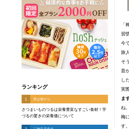
「
習
今
旅
そ
昔
し
ランキング
実
ま
1
美は食から
ね
さつまいものつるは栄養豊富なすごい食材！芋
づるの驚きの栄養価について
梅
す
2
二神弓子先生