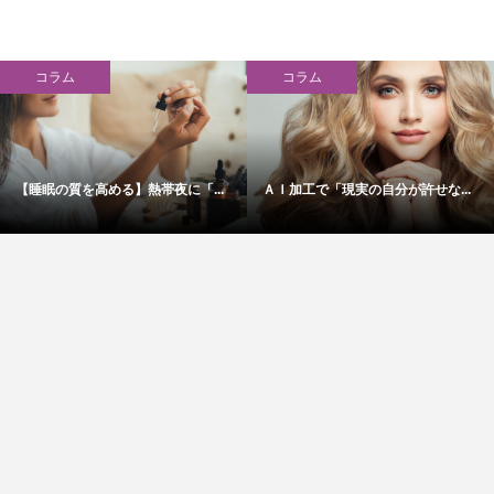
コラム
コラム
【睡眠の質を高める】熱帯夜に「...
ＡＩ加工で「現実の自分が許せな...