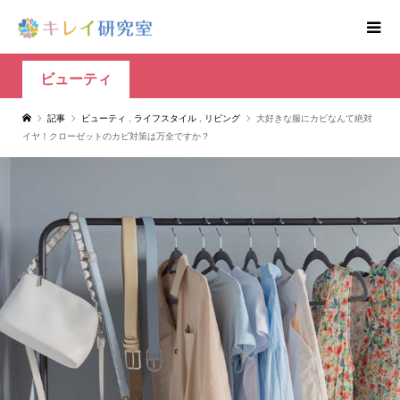
ビューティ
記事
ビューティ
,
ライフスタイル
,
リビング
大好きな服にカビなんて絶対
イヤ！クローゼットのカビ対策は万全ですか？