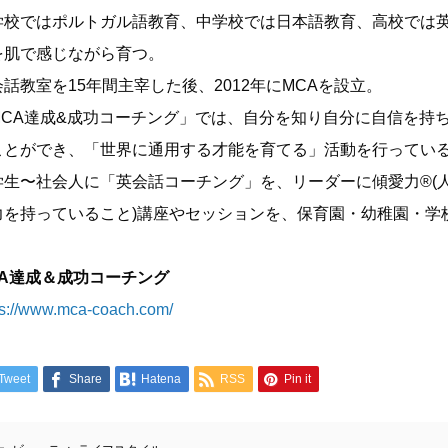
学校ではポルトガル語教育、中学校では日本語教育、高校では
を肌で感じながら育つ。
話教室を15年間主宰した後、2012年にMCAを設立。
MCA達成&成功コーチング」では、自分を知り自分に自信を持
ことができ、「世界に通用する才能を育てる」活動を行ってい
学生〜社会人に「英会話コーチング」を、リーダーに傾愛力®(
力を持っていること)講座やセッションを、保育園・幼稚園・学
CA達成＆成功コーチング
ps://www.mca-coach.com/
Tweet
Share
Hatena
RSS
Pin it