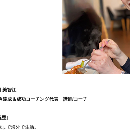
 美智江
CA達成＆成功コーチング代表 講師/コーチ
経歴］
7歳まで海外で生活。