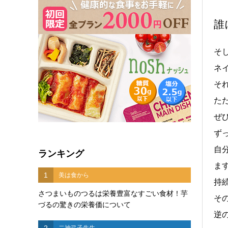
誰
そ
ネ
そ
た
ぜ
ず
自
ランキング
ま
1
美は食から
持
さつまいものつるは栄養豊富なすごい食材！芋
そ
づるの驚きの栄養価について
逆
2
二神弓子先生