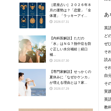
［星座占い］２０２６年８
月の運勢は？「恋愛」「全
あ
体運」「ラッキーアイ...
2026.07.31
英
ど
【内科医解説】ただの
「水」はＮＧ？熱中症を防
ぜ
ぐ正しい水分補給｜経口
そ
補...
読
2026.07.30
そ
【専門家解説】せっかくの
自
夏休みに「なぜかケンカ」
が増える理由とは？家...
そ
2026.07.29
実
英
教