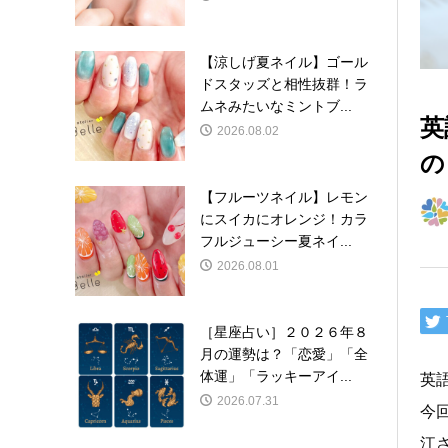
【涼しげ夏ネイル】ゴール
ドスタッズと相性抜群！ラ
ムネみたいなミントブ...
英
2026.08.02
の
【フルーツネイル】レモン
にスイカにオレンジ！カラ
フルジューシー夏ネイ...
2026.08.01
［星座占い］２０２６年８
月の運勢は？「恋愛」「全
体運」「ラッキーアイ...
英
2026.07.31
今
江