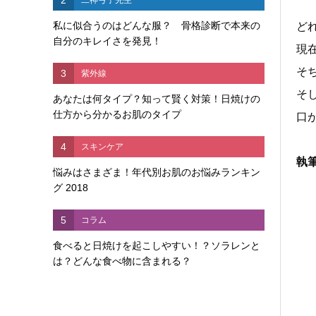
私に似合うのはどんな服？ 骨格診断で本来の
ど
自分のキレイさを発見！
現
そ
3
紫外線
そ
あなたは何タイプ？知って賢く対策！日焼けの
仕方から分かるお肌のタイプ
口
4
スキンケア
執
悩みはさまざま！年代別お肌のお悩みランキン
グ 2018
5
コラム
食べると日焼けを起こしやすい！？ソラレンと
は？どんな食べ物に含まれる？