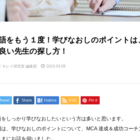
語をもう１度！学びなおしのポイントは
良い先生の探し方！
キレイ研究室 編集部
2023.03.09
Tweet
Share
Hatena
RSS
Pin it
語をしっかり学びなおしたいという方は多いと思います。
回は、学びなおしのポイントについて、MCA 達成＆成功コー
さまにお話を伺いました。