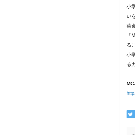
小
い
英会
「
る
小
る
M
htt