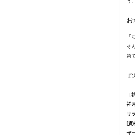
う
お
「
そ
第
ぜ
［
祥
リ
[
ザ