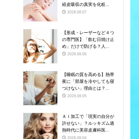
経皮吸収の真実を化粧...
2026.08.07
【形成・レーザーなど４つ
の専門医】「飲む日焼け止
め」だけで防げる？人...
2026.08.06
【睡眠の質を高める】熱帯
夜に「部屋を冷やしても寝
つけない」理由とは？...
2026.08.05
ＡＩ加工で「現実の自分が
許せない」？ルッキズム過
熱時代に美容皮膚科医...
2026.08.04