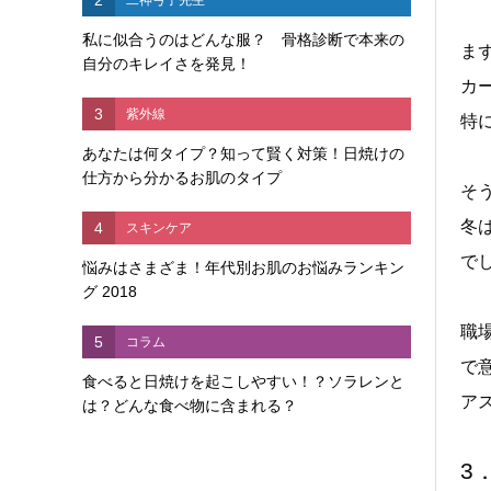
私に似合うのはどんな服？ 骨格診断で本来の
ま
自分のキレイさを発見！
カ
3
紫外線
特
あなたは何タイプ？知って賢く対策！日焼けの
仕方から分かるお肌のタイプ
そ
冬
4
スキンケア
で
悩みはさまざま！年代別お肌のお悩みランキン
グ 2018
職
5
コラム
で
食べると日焼けを起こしやすい！？ソラレンと
ア
は？どんな食べ物に含まれる？
3