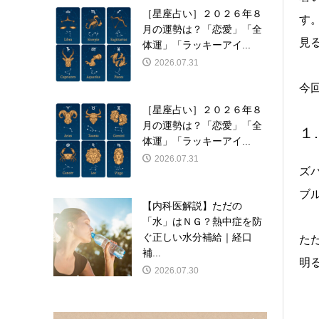
［星座占い］２０２６年８
す
月の運勢は？「恋愛」「全
見
体運」「ラッキーアイ...
2026.07.31
今
［星座占い］２０２６年８
月の運勢は？「恋愛」「全
１
体運」「ラッキーアイ...
2026.07.31
ズ
ブ
【内科医解説】ただの
「水」はＮＧ？熱中症を防
ぐ正しい水分補給｜経口
た
補...
明
2026.07.30