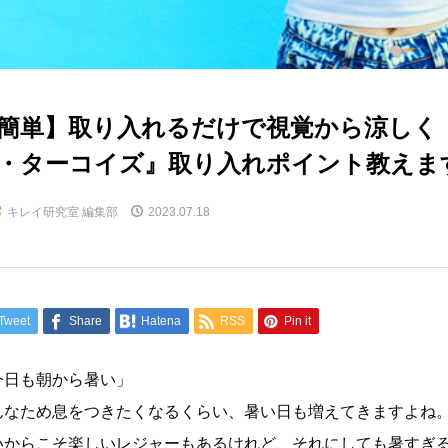
簡単】取り入れるだけで視覚から涼しく
・ターコイズ』取り入れポイント教えま
キレイ研究室 編集部
2023.07.18
Tweet
Share
Hatena
RSS
Pin it
今日も朝から暑い」
んなため息をつきたくなるくらい、暑い日も増えてきますよね
いからこそ楽しいレジャーもあるけれど、それにしても暑すぎ