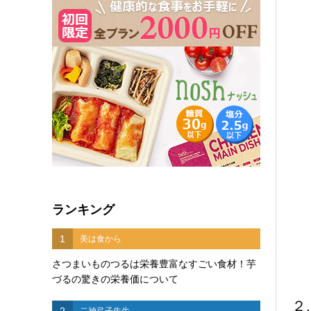
ランキング
1
美は食から
さつまいものつるは栄養豊富なすごい食材！芋
づるの驚きの栄養価について
２
2
二神弓子先生