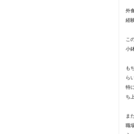
外
経
こ
小
も
ら
特
ち
ま
職