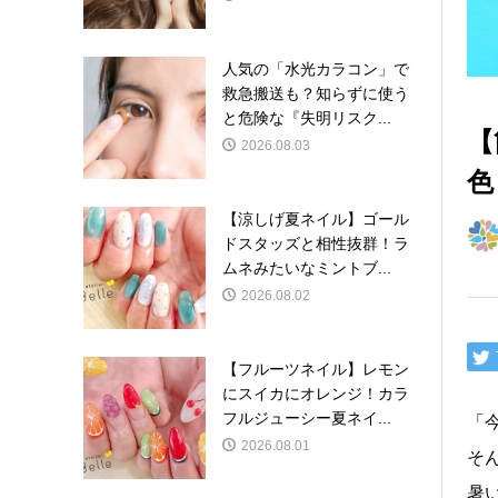
人気の「水光カラコン」で
救急搬送も？知らずに使う
と危険な『失明リスク...
【
2026.08.03
色
【涼しげ夏ネイル】ゴール
ドスタッズと相性抜群！ラ
ムネみたいなミントブ...
2026.08.02
【フルーツネイル】レモン
にスイカにオレンジ！カラ
フルジューシー夏ネイ...
「
2026.08.01
そ
暑