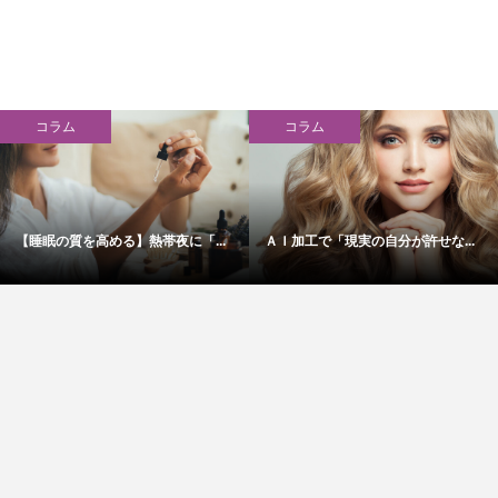
コラム
コラム
【睡眠の質を高める】熱帯夜に「...
ＡＩ加工で「現実の自分が許せな...