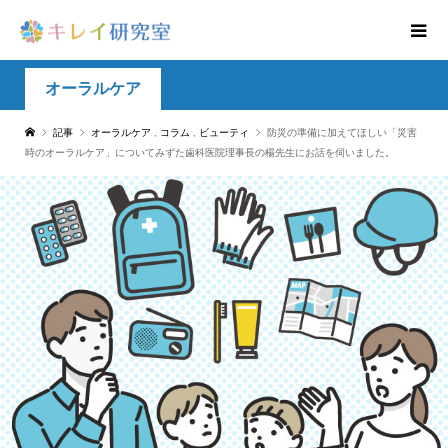
オーラルケア
記事
オーラルケア
,
コラム
,
ビューティ
防災の準備に加えてほしい「災害
時のオーラルケア」についてみずた歯科医院理事長の楊先生にお話を伺いました。