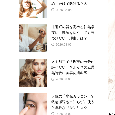
め」だけで防げる？人...
2026.08.06
【睡眠の質を高める】熱帯
夜に「部屋を冷やしても寝
つけない」理由とは？...
2026.08.05
ＡＩ加工で「現実の自分が
許せない」？ルッキズム過
熱時代に美容皮膚科医...
2026.08.04
人気の「水光カラコン」で
救急搬送も？知らずに使う
と危険な『失明リスク...
2026.08.03