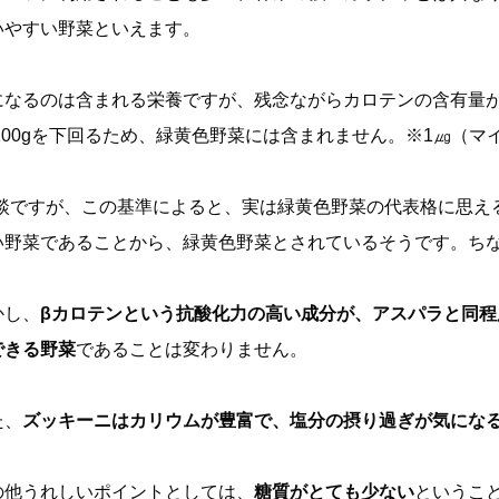
いやすい野菜といえます。
になるのは含まれる栄養ですが、残念ながらカロテンの含有量が320
100gを下回るため、緑黄色野菜には含まれません。※1㎍（マイク
余談ですが、この基準によると、実は緑黄色野菜の代表格に思え
い野菜であることから、緑黄色野菜とされているそうです。ちな
かし、
βカロテンという抗酸化力の高い成分が、アスパラと同
できる野菜
であることは変わりません。
た、
ズッキーニはカリウムが豊富で、塩分の摂り過ぎが気にな
の他うれしいポイントとしては、
糖質がとても少ない
というこ