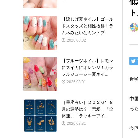
低
ト
【涼しげ夏ネイル】ゴール
ドスタッズと相性抜群！ラ
ムネみたいなミントブ...
2026.08.02
【フルーツネイル】レモン
にスイカにオレンジ！カラ
フルジューシー夏ネイ...
近
2026.08.01
中
［星座占い］２０２６年８
っ
月の運勢は？「恋愛」「全
体運」「ラッキーアイ...
2026.07.31
今