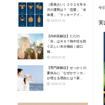
［星座占い］２０２６年８
今
月の運勢は？「恋愛」「全
体運」「ラッキーアイ...
2026.07.31
実
【内科医解説】ただの
「水」はＮＧ？熱中症を防
ぐ正しい水分補給｜経口
補...
2026.07.30
【専門家解説】せっかくの
夏休みに「なぜかケンカ」
が増える理由とは？家...
2026.07.29