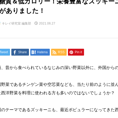
糖質＆低カロリー！栄養豊富なズッキー
がありました！
キレイ研究室 編集部
2021.06.27
Tweet
Share
Hatena
RSS
Pin it
頃、昔から食べられているなじみの深い野菜以外に、外国から
国野菜であるチンゲン菜や空芯菜なども、当たり前のように並
た西洋野菜を料理に使われる方も多いのではないでしょうか？
回のテーマであるズッキーニも、最近ポピュラーになってきた