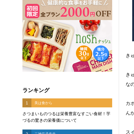
き
き
な
ランキング
1
美は食から
カ
ん
さつまいものつるは栄養豊富なすごい食材！芋
づるの驚きの栄養価について
ス
2
二神弓子先生