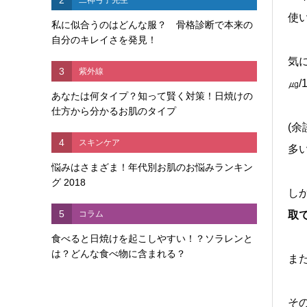
使
私に似合うのはどんな服？ 骨格診断で本来の
自分のキレイさを発見！
気
3
紫外線
㎍/
あなたは何タイプ？知って賢く対策！日焼けの
仕方から分かるお肌のタイプ
(
4
スキンケア
多
悩みはさまざま！年代別お肌のお悩みランキン
グ 2018
し
5
コラム
取
食べると日焼けを起こしやすい！？ソラレンと
は？どんな食べ物に含まれる？
ま
そ