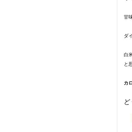
甘
ダ
白
と
カロ
ど