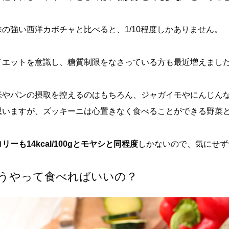
味の強い西洋カボチャと比べると、1/10程度しかありません。
イエットを意識し、糖質制限をなさっている方も最近増えまし
米やパンの摂取を控えるのはもちろん、ジャガイモやにんじん
思いますが、ズッキーニは心置きなく食べることができる野菜
リーも14kcal/100gとモヤシと同程度
しかないので、気にせず
うやって食べればいいの？