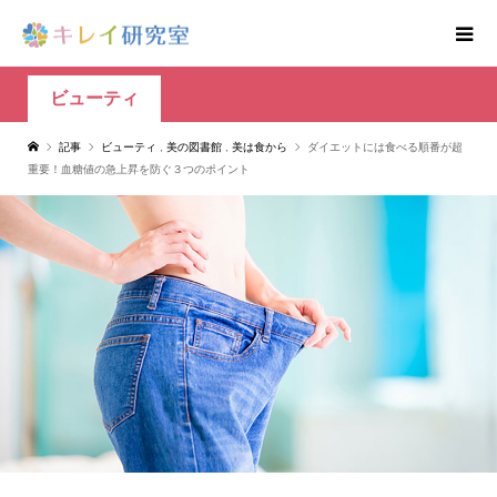
ビューティ
記事
ビューティ
,
美の図書館
,
美は食から
ダイエットには食べる順番が超
重要！血糖値の急上昇を防ぐ３つのポイント