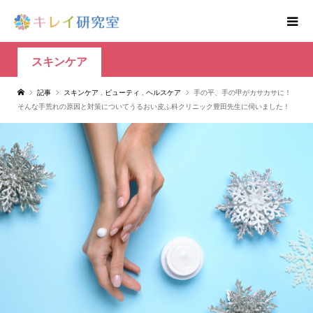
スキンケア
記事
スキンケア
,
ビューティ
,
ヘルスケア
手の平、手の甲がカサカサに！
そんな手荒れの原因と対策についてうるおい皮ふ科クリニック豊田先生に伺いました！