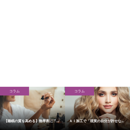
コラム
コラム
【睡眠の質を高める】熱帯夜に「...
ＡＩ加工で「現実の自分が許せな...