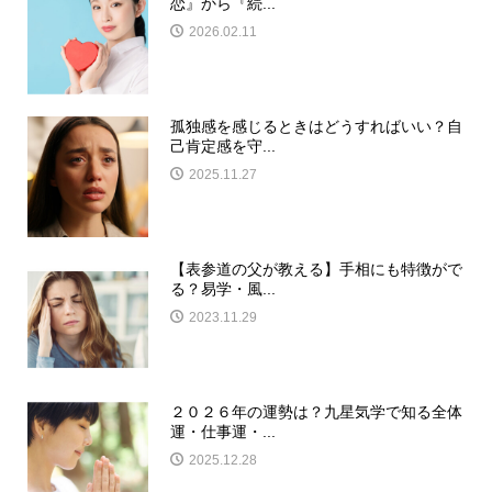
恋』から『続...
2026.02.11
孤独感を感じるときはどうすればいい？自
己肯定感を守...
2025.11.27
【表参道の父が教える】手相にも特徴がで
る？易学・風...
2023.11.29
２０２６年の運勢は？九星気学で知る全体
運・仕事運・...
2025.12.28