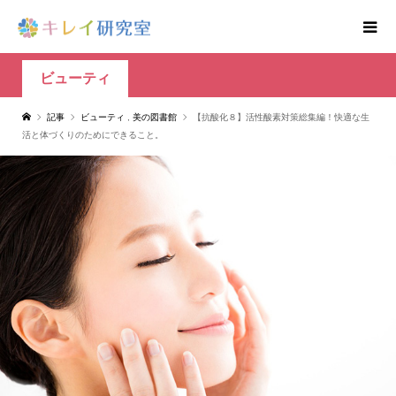
ビューティ
記事
ビューティ
,
美の図書館
【抗酸化８】活性酸素対策総集編！快適な生
活と体づくりのためにできること。