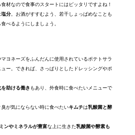
る食材なので食事のスタートにはピッタリですよね！
は
塩分
。お酒がすすむよう、若干しょっぱめなことも
ら食べるようにしましょう。
やマヨネーズをふんだんに使用されているポテトサラ
ニュー。できれば、さっぱりとしたドレッシングやポ
化を助ける働き
もあり、外食時に食べたいメニューで
ク臭が気にならない時に食べたい
キムチ
は
乳酸菌と酵
ミンやミネラルが豊富
な上に生きた
乳酸菌や酵素も