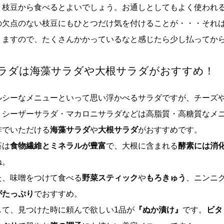
、枝豆から食べるとよいでしょう。お通しとしてもよく使われ
の欠点のない枝豆にもひとつだけ気を付けることが・・・それ
りますので、たくさんかかっているなと感じたら少し払ってか
ラダは海藻サラダや大根サラダがおすすめ！
ルシーなメニューといって思い浮かべるサラダですが、チーズ
・シーザーサラダ・マカロニサラダなどは高脂質・高糖質なメ
酢でいただける
海藻サラダ
や
大根サラダ
がおすすめです。
藻は
食物繊維とミネラルが豊富
で、大根に含まれる
酵素には消
ね。
た、味噌をつけて食べる
野菜スティック
や
もろきゅう
、ニンニ
がたっぷり
でおすすめ。
して、見つけた時に頼んで欲しい1品が
『ぬか漬け』
です。
ビタ