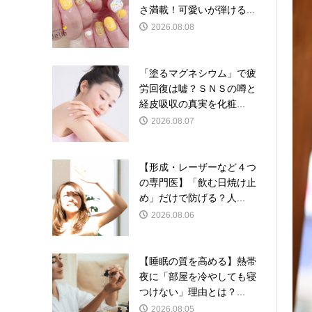
さ満載！可愛いが弾ける...
2026.08.08
「塗るマグネシウム」で疲
労回復は嘘？ＳＮＳの噂と
経皮吸収の真実を化粧...
2026.08.07
【形成・レーザーなど４つ
の専門医】「飲む日焼け止
め」だけで防げる？人...
2026.08.06
【睡眠の質を高める】熱帯
夜に「部屋を冷やしても寝
つけない」理由とは？...
2026.08.05