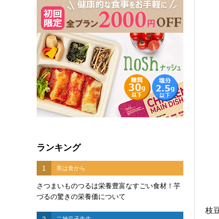
ランキング
1
美は食から
さつまいものつるは栄養豊富なすごい食材！芋
づるの驚きの栄養価について
枝
2
二神弓子先生