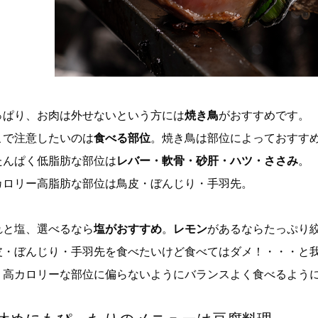
っぱり、お肉は外せないという方には
焼き鳥
がおすすめです。
こで注意したいのは
食べる部位
。焼き鳥は部位によっておすす
たんぱく低脂肪な部位は
レバー・軟骨・砂肝・ハツ・ささみ
。
カロリー高脂肪な部位は鳥皮・ぼんじり・手羽先。
れと塩、選べるなら
塩がおすすめ
。
レモン
があるならたっぷり
皮・ぼんじり・手羽先を食べたいけど食べてはダメ！・・・と
。高カロリーな部位に偏らないようにバランスよく食べるよう