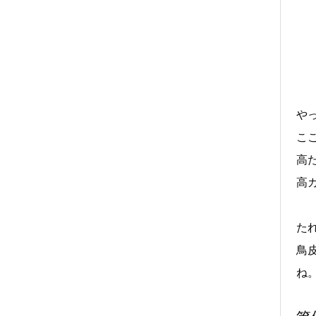
や
こ
高
高
た
鳥
ね