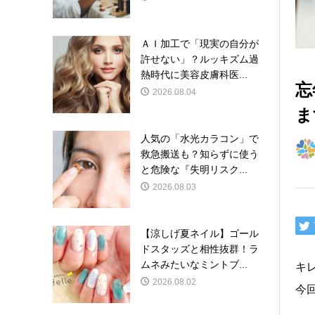
ＡＩ加工で「現実の自分が
許せない」？ルッキズム過
熱時代に美容皮膚科医...
忘
2026.08.04
ま
人気の「水光カラコン」で
救急搬送も？知らずに使う
と危険な『失明リスク...
2026.08.03
【涼しげ夏ネイル】ゴール
ドスタッズと相性抜群！ラ
ムネみたいなミントブ...
キ
2026.08.02
今