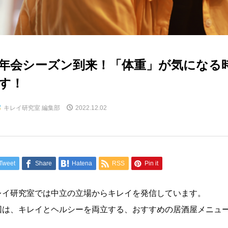
年会シーズン到来！「体重」が気になる
す！
キレイ研究室 編集部
2022.12.02
Tweet
Share
Hatena
RSS
Pin it
レイ研究室では中立の立場からキレイを発信しています。
回は、キレイとヘルシーを両立する、おすすめの居酒屋メニュ