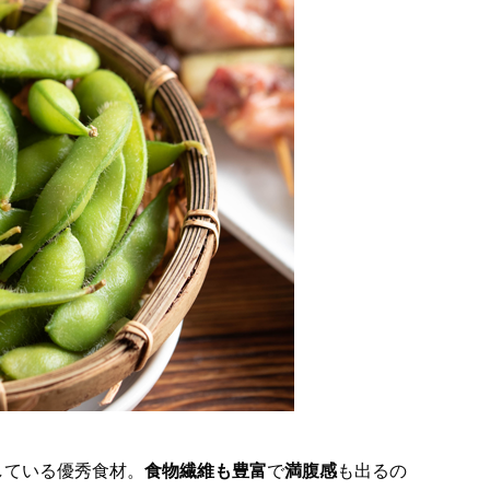
している優秀食材。
食物繊維も豊富
で
満腹感
も出るの