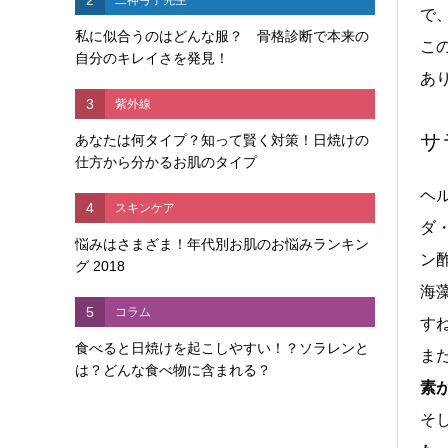
で
私に似合うのはどんな服？ 骨格診断で本来の
こ
自分のキレイさを発見！
あ
3
紫外線
サ
あなたは何タイプ？知って賢く対策！日焼けの
仕方から分かるお肌のタイプ
ヘ
4
スキンケア
ダ
悩みはさまざま！年代別お肌のお悩みランキン
ン
グ 2018
海
5
コラム
す
食べると日焼けを起こしやすい！？ソラレンと
ま
は？どんな食べ物に含まれる？
素
そ