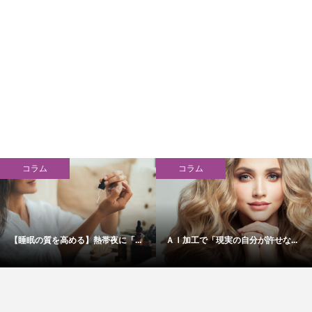
コラム
コラム
【睡眠の質を高める】熱帯夜に「...
ＡＩ加工で「現実の自分が許せな...