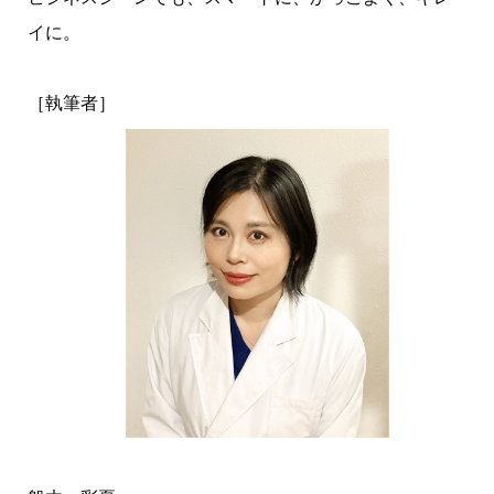
イに。
［執筆者］