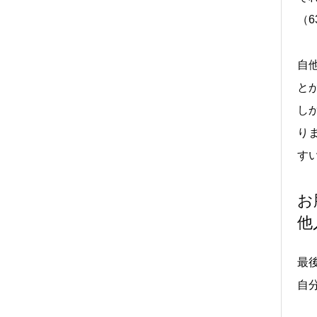
（6
自
と
し
り
す
お
他
最
自