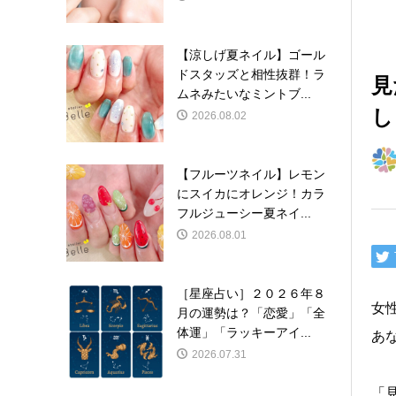
【涼しげ夏ネイル】ゴール
ドスタッズと相性抜群！ラ
見
ムネみたいなミントブ...
し
2026.08.02
【フルーツネイル】レモン
にスイカにオレンジ！カラ
フルジューシー夏ネイ...
2026.08.01
［星座占い］２０２６年８
女
月の運勢は？「恋愛」「全
体運」「ラッキーアイ...
あ
2026.07.31
「