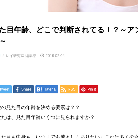
た目年齢、どこで判断されてる！？～ア
～
キレイ研究室 編集部
2019.02.04
Tweet
Share
Hatena
RSS
Pin it
性の見た目の年齢を決める要素は？？
なたは、見た目年齢いくつに見られますか？
見た目も中身も、いつまでも若々しくありたい」これは多くの