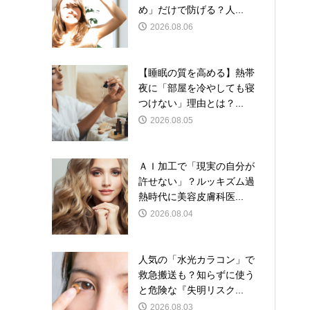
め」だけで防げる？人...
2026.08.06
【睡眠の質を高める】熱帯
夜に「部屋を冷やしても寝
つけない」理由とは？...
2026.08.05
ＡＩ加工で「現実の自分が
許せない」？ルッキズム過
熱時代に美容皮膚科医...
2026.08.04
人気の「水光カラコン」で
救急搬送も？知らずに使う
と危険な『失明リスク...
2026.08.03