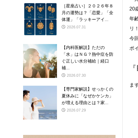
［星座占い］２０２６年８
2
月の運勢は？「恋愛」「全
年
体運」「ラッキーアイ...
2026.07.31
リ
今
【内科医解説】ただの
ポ
「水」はＮＧ？熱中症を防
ぐ正しい水分補給｜経口
『
補...
2026.07.30
ま
【専門家解説】せっかくの
夏休みに「なぜかケンカ」
が増える理由とは？家...
2026.07.29