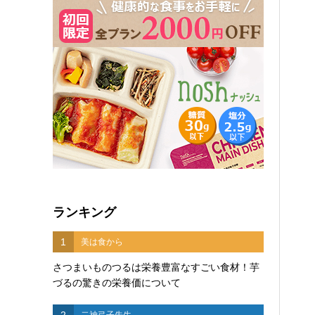
ランキング
1
美は食から
さつまいものつるは栄養豊富なすごい食材！芋
づるの驚きの栄養価について
2
二神弓子先生