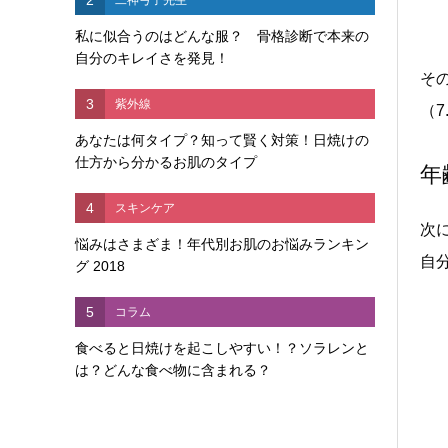
私に似合うのはどんな服？ 骨格診断で本来の
自分のキレイさを発見！
そ
3
紫外線
（
あなたは何タイプ？知って賢く対策！日焼けの
仕方から分かるお肌のタイプ
年
4
スキンケア
次
悩みはさまざま！年代別お肌のお悩みランキン
自
グ 2018
5
コラム
食べると日焼けを起こしやすい！？ソラレンと
は？どんな食べ物に含まれる？