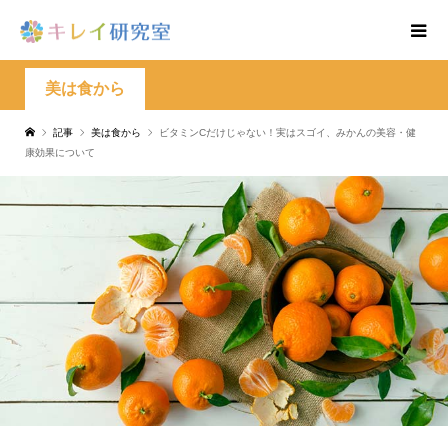
美は食から
記事
美は食から
ビタミンCだけじゃない！実はスゴイ、みかんの美容・健
康効果について