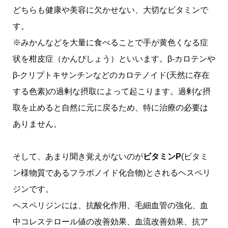
どちらも健康や美容に欠かせない、大切なビタミンで
す。
※みかんなどを大量に食べることで手が黄色くなる症
状を柑皮症（かんぴしょう）といいます。β-カロテンや
β-クリプトキサンチンなどのカロテノイド(天然に存在
する色素)の過剰な摂取によって起こります。過剰な摂
取を止めると自然に元に戻るため、特に治療の必要は
ありません。
そして、あまり聞き覚えがないのが
ビタミンP
(ビタミ
ン様物質であるフラボノイド化合物)とされるヘスペリ
ジンです。
ヘスペリジンには、抗酸化作用、毛細血管の強化、血
中コレステロール値の改善効果、血流改善効果、抗ア