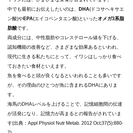
中でも最初にお伝えしたいのは、
DHA
(ドコサヘキサエ
ン酸)や
EPA
(エイコペンタエン酸)といった
オメガ3系脂
肪酸
です。
両成分には、中性脂肪やコレステロール値を下げる、
認知機能の改善など、さまざまな効果あるといわれ、
現代に生きる私たちにとって、イワシはしっかり食べ
ておきたい食材といえます。
魚を食べると頭が良くなるといわれることも多いです
が、その理由のひとつが魚に含まれるDHAにありま
す。
海馬のDHAレベルを上げることで、記憶細胞間の伝達
が活発になり、記憶力が高まるとの報告がされていま
す(出典：Appl Physiol Nutr Metab. 2012 Oct;37(5):880-
7)。