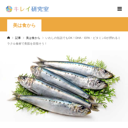
美は食から
記事
美は食から
いわしの缶詰でもOK！DHA・EPA・ビタミンDが摂れるミ
ラクル食材で美肌を目指そう！