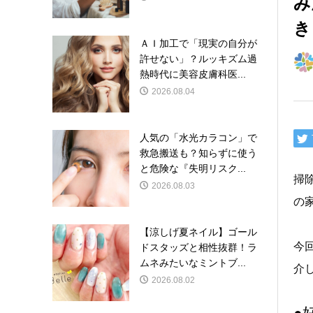
み
き
ＡＩ加工で「現実の自分が
許せない」？ルッキズム過
熱時代に美容皮膚科医...
2026.08.04
人気の「水光カラコン」で
救急搬送も？知らずに使う
と危険な『失明リスク...
掃
2026.08.03
の
【涼しげ夏ネイル】ゴール
今
ドスタッズと相性抜群！ラ
ムネみたいなミントブ...
介
2026.08.02
●