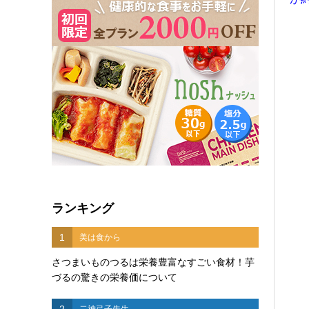
ランキング
1
美は食から
さつまいものつるは栄養豊富なすごい食材！芋
づるの驚きの栄養価について
2
二神弓子先生