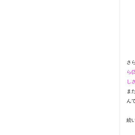
さ
ら(
し
ま
ん
続