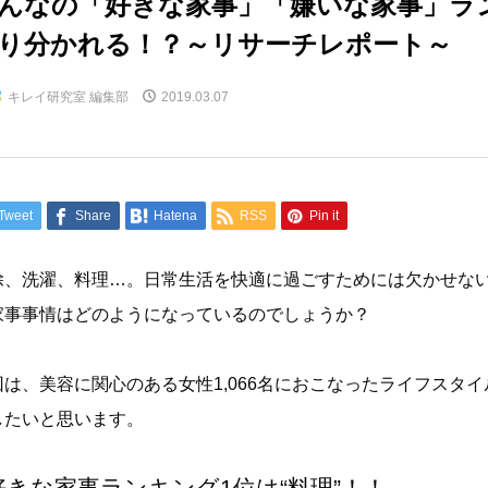
んなの「好きな家事」「嫌いな家事」ラ
り分かれる！？～リサーチレポート～
キレイ研究室 編集部
2019.03.07
Tweet
Share
Hatena
RSS
Pin it
除、洗濯、料理…。日常生活を快適に過ごすためには欠かせな
家事事情はどのようになっているのでしょうか？
回は、美容に関心のある女性1,066名におこなったライフスタ
したいと思います。
好きな家事ランキング1位は“料理”！！