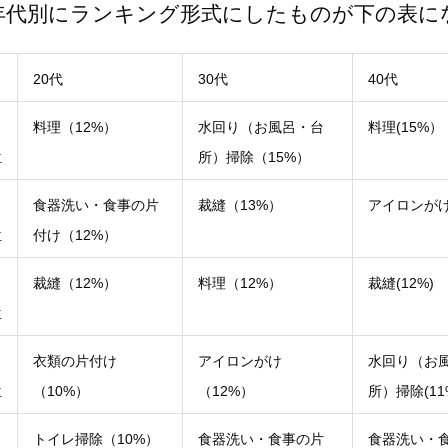
年代別にランキング形式にしたものが下の表に
20代
30代
40代
１
料理（12%）
水回り（お風呂・台
料理(15%）
位
所）掃除（15%）
２
食器洗い・食事の片
裁縫（13%）
アイロンがけ(
位
付け（12%）
３
裁縫（12%）
料理（12%）
裁縫(12%)
位
４
衣類の片付け
アイロンがけ
水回り（お
位
（10%）
（12%）
所）掃除(11
５
トイレ掃除（10%）
食器洗い・食事の片
食器洗い・