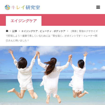
エイジングケア
記事
エイジングケア
,
ビューティ
,
ボディケア
［簡単］骨強エクササイズ
で貯筋しよう！健康で美しくいるためには『骨を強く』がポイントです！トレーナー関
口さんに伺いました！