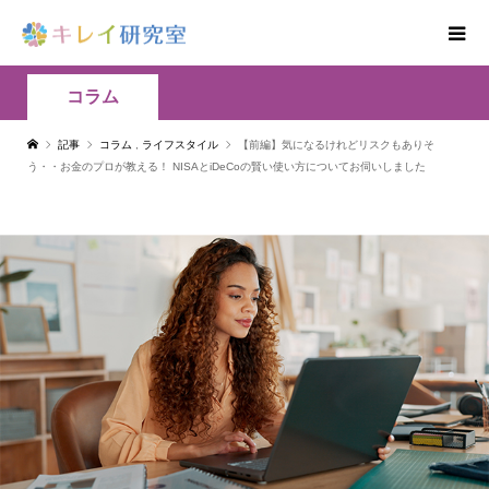
コラム
記事
コラム
,
ライフスタイル
【前編】気になるけれどリスクもありそ
う・・お金のプロが教える！ NISAとiDeCoの賢い使い方についてお伺いしました