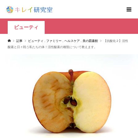
ビューティ
記事
ビューティ
,
ファミリー
,
ヘルスケア
,
美の図書館
【抗酸化２】活性
酸素と日々戦う私たちの体！活性酸素の種類について教えます。