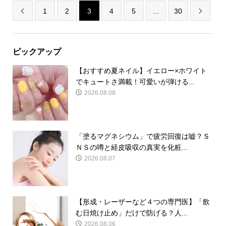
1
2
3
4
5
…
30


ピックアップ
【おすすめ夏ネイル】イエロー×ホワイト
でキュートさ満載！可愛いが弾ける...
2026.08.08
「塗るマグネシウム」で疲労回復は嘘？Ｓ
ＮＳの噂と経皮吸収の真実を化粧...
2026.08.07
【形成・レーザーなど４つの専門医】「飲
む日焼け止め」だけで防げる？人...
2026.08.06