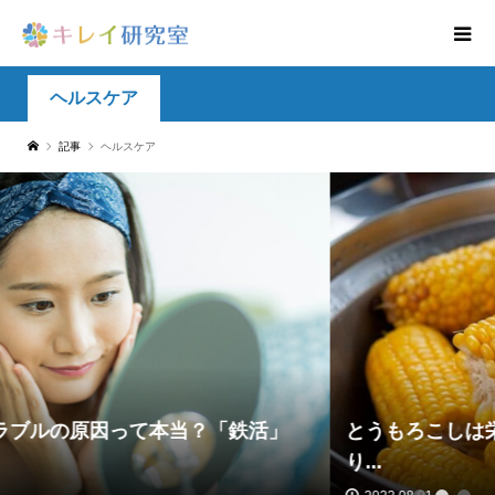
ヘルスケア
記事
ヘルスケア
とうもろこしは栄養の宝庫！ひげや芯も上手に取
り...