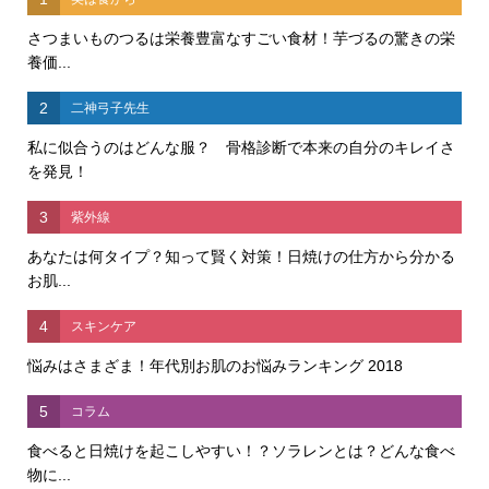
さつまいものつるは栄養豊富なすごい食材！芋づるの驚きの栄
養価...
2
二神弓子先生
私に似合うのはどんな服？ 骨格診断で本来の自分のキレイさ
を発見！
3
紫外線
あなたは何タイプ？知って賢く対策！日焼けの仕方から分かる
お肌...
4
スキンケア
悩みはさまざま！年代別お肌のお悩みランキング 2018
5
コラム
食べると日焼けを起こしやすい！？ソラレンとは？どんな食べ
物に...