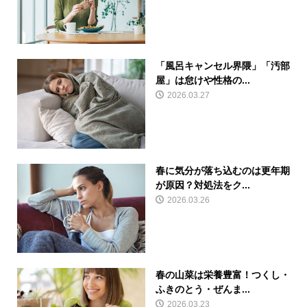
「風呂キャンセル界隈」「汚部
屋」は怠けや性格の...
2026.03.27
春に気分が落ち込むのは更年期
が原因？対処法をク...
2026.03.26
春の山菜は栄養豊富！つくし・
ふきのとう・ぜんま...
2026.03.23